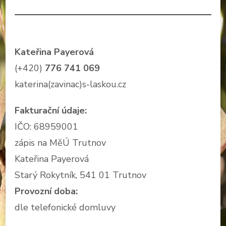
Kateřina Payerová
(+420)
776 741 069
katerina(zavinac)s-laskou.cz
Fakturační údaje:
IČO: 68959001
zápis na MěÚ Trutnov
Kateřina Payerová
Starý Rokytník, 541 01 Trutnov
Provozní doba:
dle telefonické domluvy