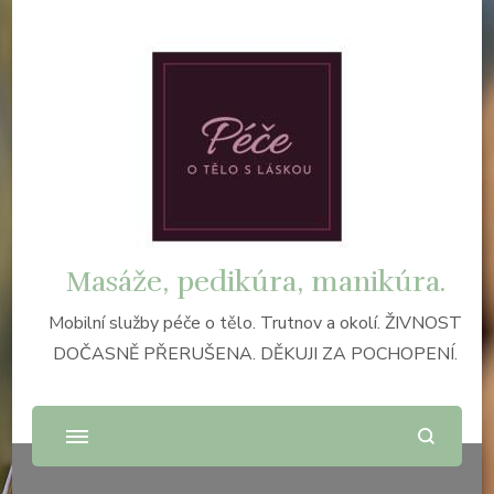
Masáže, pedikúra, manikúra.
Mobilní služby péče o tělo. Trutnov a okolí. ŽIVNOST
DOČASNĚ PŘERUŠENA. DĚKUJI ZA POCHOPENÍ.